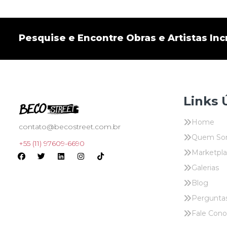
Pesquise e Encontre Obras e Artistas Incr
Links 
Home
contato@becostreet.com.br
Quem So
+55 (11) 97609-6690
Marketpl
Galerias
Blog
Pergunta
Fale Con