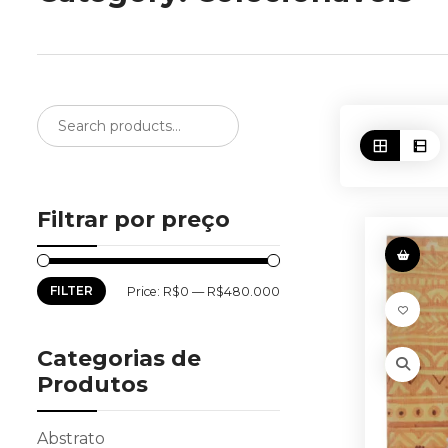
Filtrar por preço
FILTER
Min
Max
Price:
R$0
—
R$480.000
price
price
Categorias de
Produtos
Abstrato