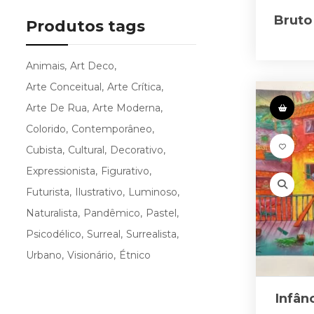
Bruto
Produtos tags
Animais
Art Deco
Arte Conceitual
Arte Crítica
Arte De Rua
Arte Moderna
Colorido
Contemporâneo
Cubista
Cultural
Decorativo
Expressionista
Figurativo
Futurista
Ilustrativo
Luminoso
Naturalista
Pandêmico
Pastel
Psicodélico
Surreal
Surrealista
Urbano
Visionário
Étnico
Infân