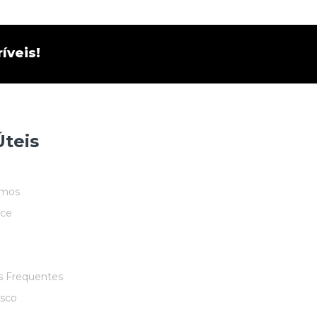
íveis!
Úteis
mos
ace
s Frequentes
osco