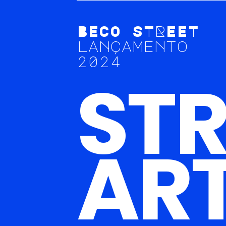
B
E
C
O
S
T
R
E
E
T
l
a
n
ç
a
m
e
n
t
o
2
0
2
4
S
T
A
R