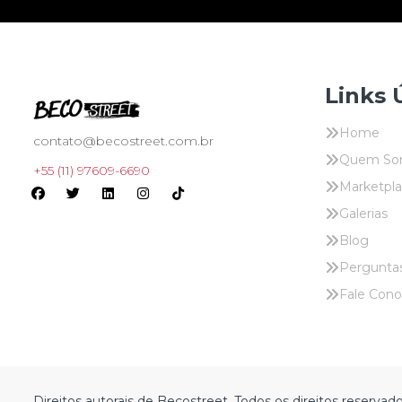
Links 
Home
contato@becostreet.com.br
Quem So
+55 (11) 97609-6690
Marketpl
Galerias
Blog
Pergunta
Fale Con
Direitos autorais de Becostreet. Todos os direitos reservado