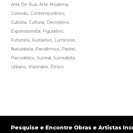
Arte De Rua
Arte Moderna
Colorido
Contemporâneo
Cubista
Cultural
Decorativo
Expressionista
Figurativo
Futurista
Ilustrativo
Luminoso
Naturalista
Pandêmico
Pastel
Psicodélico
Surreal
Surrealista
Urbano
Visionário
Étnico
Pesquise e Encontre Obras e Artistas Incr