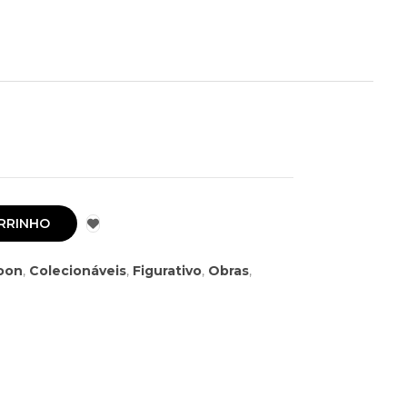
RRINHO
oon
,
Colecionáveis
,
Figurativo
,
Obras
,