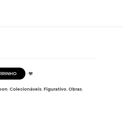
RRINHO
oon
,
Colecionáveis
,
Figurativo
,
Obras
,