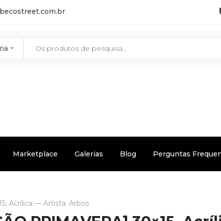
becostreet.com.br
ria
Marketplace
Galerias
Blog
Perguntas Freque
crílica — Artista: Arbos