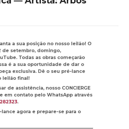
a — Artista: Arbos
anta a sua posição no nosso leilão! O
22 de setembro, domingo,
ouTube. Todas as obras começarão
ssa é a sua oportunidade de dar o
peça exclusiva. Dê o seu pré-lance
leilão final!
sar de assistência, nosso CONCIERGE
tre em contato pelo WhatsApp através
6282323
.
-lance agora e prepare-se para o