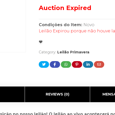
Auction Expired
Condições do Item:
Novo
Leilão Expirou porque não houve l
Category:
Leilão Primavera
REVIEWS (0)
MENSA
osição no nosso leilão! O leilão ao vivo acontecerá