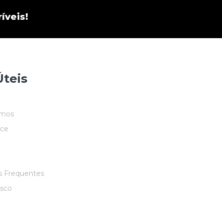
íveis!
Úteis
mos
ace
s Frequentes
osco