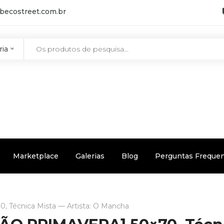
becostreet.com.br
ria
Marketplace
Galerias
Blog
Perguntas Freque
Técnica Mista — Artista: O Mancha