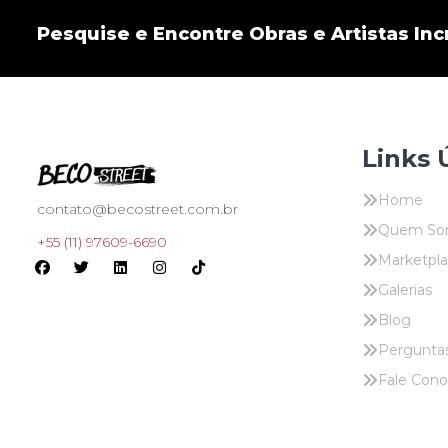
Pesquise e Encontre Obras e Artistas Incr
Links 
Home
contato@becostreet.com.br
Quem So
+55 (11) 97609-6690
Marketpl
Galerias
Blog
Pergunta
Fale Con