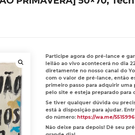
O PRIMAVERA] 50×70, Técnic
Participe agora do pré-lance e gar
leilão ao vivo acontecerá no dia 
diretamente no nosso canal do Y
com o valor de pré-lance, então e
primeiro passo para adquirir uma 
pelo site e esteja preparado para o 
Se tiver qualquer dúvida ou preci
está à disposição para ajudar. En
do número:
https://wa.me/551599
Não deixe para depois! Dê seu pré
grande dia!