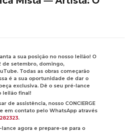
a Mista — Artista: O
anta a sua posição no nosso leilão! O
22 de setembro, domingo,
ouTube. Todas as obras começarão
ssa é a sua oportunidade de dar o
peça exclusiva. Dê o seu pré-lance
leilão final!
sar de assistência, nosso CONCIERGE
tre em contato pelo WhatsApp através
6282323
.
-lance agora e prepare-se para o