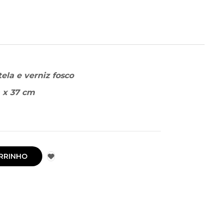
tela e verniz fosco
 x 37 cm
RRINHO