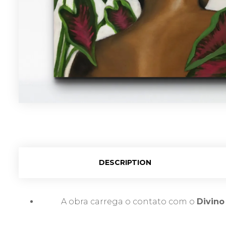
DESCRIPTION
A obra carrega o contato com o
Divin