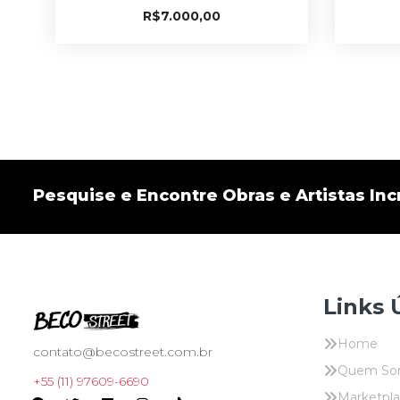
R$
7.000,00
Pesquise e Encontre Obras e Artistas Incr
Links 
Home
contato@becostreet.com.br
Quem So
+55 (11) 97609-6690
Marketpl